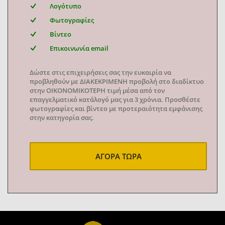
Λογότυπο
Φωτογραφίες
Βίντεο
Επικοινωνία email
Δώστε στις επιχειρήσεις σας την ευκαιρία να
προβληθούν με ΔΙΑΚΕΚΡΙΜΕΝΗ προβολή στο διαδίκτυο
στην ΟΙΚΟΝΟΜΙΚΟΤΕΡΗ τιμή μέσα από τον
επαγγελματικό κατάλογό μας για 3 χρόνια. Προσθέστε
φωτογραφίες και βίντεο με προτεραιότητα εμφάνισης
στην κατηγορία σας.
ΑΓΟΡΑ ΤΩΡΑ