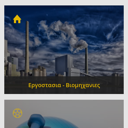
Κέντρα Ξένων Γλωσσών
Φροντιστήρια Μέσης
-
Εκπαίδευσης
Σχολές Οδηγών
Παιδικοί
-
-
Σταθμοί
Ιδιωτικά Εκπαιδευτήρια
-
Εργοστασια - Βιομηχανιες
Βιομηχανικά Είδη Εργαλεία
Βιομηχανία
-
Τροφίμων
Συσκευασία - Τυποποίηση
-
-
Σιδηρουργεία
Ανακύκλωση
-