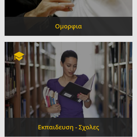
Ομορφια
Κομμωτήρια - Κουρεία
Κέντρα Αισθητικής
-
-
Μανικιούρ - Πεντικιούρ
Καλλυντικά
-
-
Αρωματοπωλείο
Εκπαιδευση - Σχολες