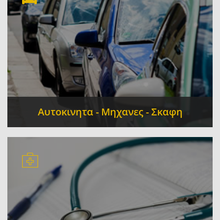
Αυτοκινητα - Μηχανες - Σκαφη
Service - Επισκευές Αυτοκινήτων
Πρατήρια
-
Υγρών Καυσίμων
Ανταλλακτικά - Αξεσουάρ
-
-
Ενοικίαση
Ελαστικά - Βουλκανιζατέρ - Ζάντες -
-
Αναρτήσεις