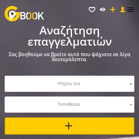
Tog
nav
Αναζήτηση
επαγγελματιών
Σας βοηθούμε να βρείτε αυτό που ψάχνετε σε λίγα
δευτερόλεπτα.
Ψάχνω για
Τοποθεσία