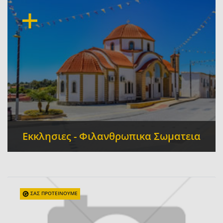
Ραδιοφωνικοί Σταθμοί
Διαφημιστικές
-
Εταιρίες
Βιντεοσκοπήσεις - Φωτογραφίσεις
-
Εκκλησιες - Φιλανθρωπικα Σωματεια
Εκκλησίες - Μονές
Εκκλησιαστικά Είδη
-
-
Αγιογράφοι
ΣΑΣ ΠΡΟΤΕΙΝΟΥΜΕ