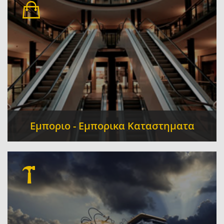
Εμποριο - Εμπορικα Καταστηματα
Κρεοπωλεία
Mini Market - Παντοπωλεία -
-
Καφέ
Σούπερ Μάρκετ
Έπιπλα
-
-
-
Οπωροπωλεια