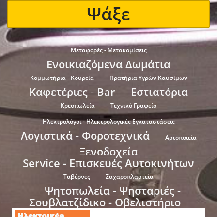
Ψάξε
Μεταφορές - Μετακομίσεις
Ενοικιαζόμενα Δωμάτια
Κομμωτήρια - Κουρεία
Πρατήρια Υγρών Καυσίμων
Καφετέριες - Bar
Εστιατόρια
Κρεοπωλεία
Τεχνικό Γραφείο
Ηλεκτρολόγοι - Ηλεκτρολογικές Εγκαταστάσεις
Λογιστικά - Φοροτεχνικά
Αρτοποιεία
Ξενοδοχεία
Service - Επισκευές Αυτοκινήτων
Ταβέρνες
Ζαχαροπλαστεία
Ψητοπωλεία - Ψησταριές -
Σουβλατζίδικο - Οβελιστήριο