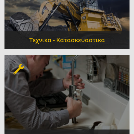
Τεχνικα - Κατασκευαστικα
Τεχνικό Γραφείο
Ηλεκτρολόγοι -
-
Ηλεκτρολογικές Εγκαταστάσεις
Θέρμανση -
-
Ψύξη - Κλιματισμός
Πολιτικοί Μηχανικοί
-
-
Ξυλουργικές Εργασίες