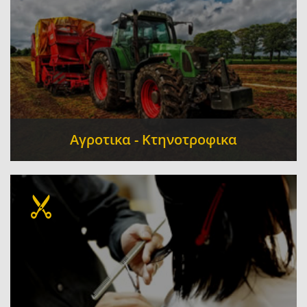
Αγροτικα - Κτηνοτροφικα
Γεωργικά - Αγροτικά Μηχανήματα - Τρακτέρ
-
Γεωργικά Εφόδια - Αγροτικά Είδη
-
Ελαιοτριβείο - Προϊόντα ελαίου - Ελαιουργία -
Ελιές
Συνεταιρισμοί
Ζωοτροφές
-
-
Πτηνοτροφές Ιχθυοτροφές