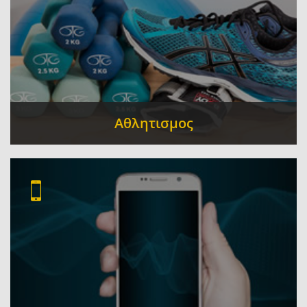
Αθλητισμος
Γυμναστήρια
Αθλητικοί Σύλλογοι
Αθλητικά
-
-
Είδη
Σχολές Πολεμικών Τεχνών
Αθλητικές
-
-
Εγκαταστάσεις