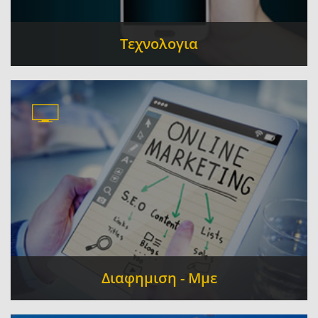
Τεχνολογια
Ηλεκτρονικοί Υπολογιστές - Πληροφορική -
Επισκευή - Εμπορία - Αναλώσιμα
Συστήματα
-
Ασφαλείας
Κινητή τηλεφωνία - Gagdets -
-
Ακουστικά
Δορυφορικά Συστήματα
-
-
Αυτοματισμοί
Διαφημιση - Μμε
Γραφικές Τέχνες - Εκτυπώσεις
Επιγραφές
-
-