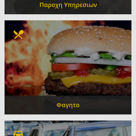
Παροχη Υπηρεσιων
Λογιστικά - Φοροτεχνικά
Μεταφορές -
-
Μετακομίσεις
Δικηγόροι
Courier
Γραφεία
-
-
-
Τελετών
Φαγητο
Ψητοπωλεία - Ψησταριές - Σουβλατζίδικο -
Οβελιστήριο
Εστιατόρια
Αρτοποιεία
-
-
-
Ζαχαροπλαστεία
Ταβέρνες
-