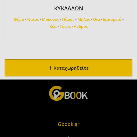
ΚΥΚΛΑΔΩΝ
Θήρα
-
Ναξος
-
Μύκονος
-
Πάρος
-
Μηλος
-
Οία
-
Εμπορειό
-
Κέα
-
Τήνος
-
Άνδρος
Καταχωρηθείτε
Gbook.gr