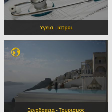
Υγεια - Ιατροι
Οδοντίατροι
Διαγνωστικά Κέντρα
-
-
Φαρμακεία
Μικροβιολόγοι
Φυσικοθεραπεία
-
-
Ξενοδοχεια - Τουρισμος