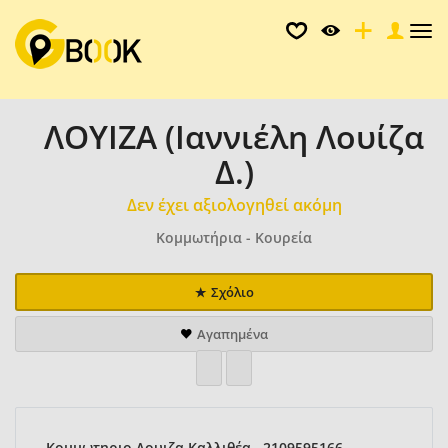
Tog
nav
ΛΟΥΙΖΑ (Ιαννιέλη Λουίζα
Δ.)
Δεν έχει αξιολογηθεί ακόμη
Κομμωτήρια - Κουρεία
Σχόλιο
Αγαπημένα
Κομμωτηριο Λουιζα Καλλιθέα , 2109595166 ,