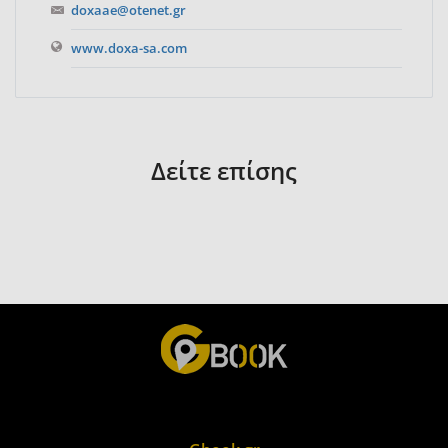
doxaae@otenet.gr
www.doxa-sa.com
Δείτε επίσης