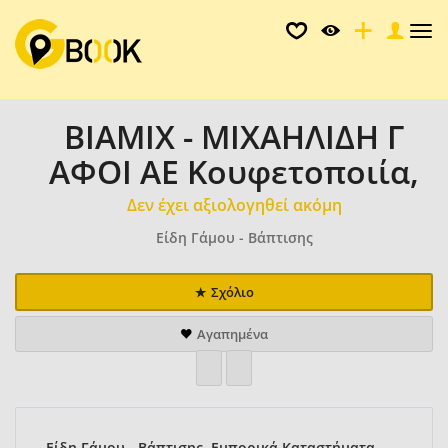
Tog
nav
BIAMIX - ΜΙΧΑΗΛΙΔΗ Γ
ΑΦΟΙ ΑΕ Κουφετοποιία,
Δεν έχει αξιολογηθεί ακόμη
Είδη Γάμου - Βάπτισης
Σχόλιο
Αγαπημένα
Είδη Γάμου - Βάπτισης, Εμπορικά Καταστήματα,