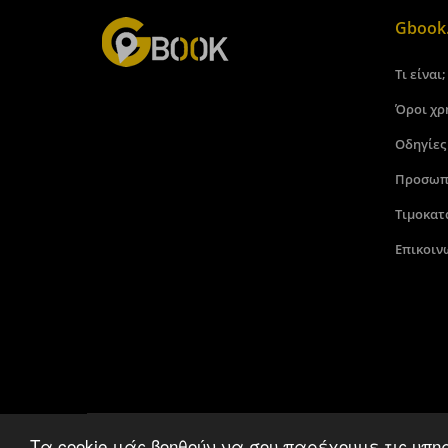
Gbook.
Τι είναι;
Όροι χρ
Οδηγίες
Προσωπ
Τιμοκατ
Επικοιν
Τα cookie μάς βοηθούν να σου παρέχουμε τις υπη