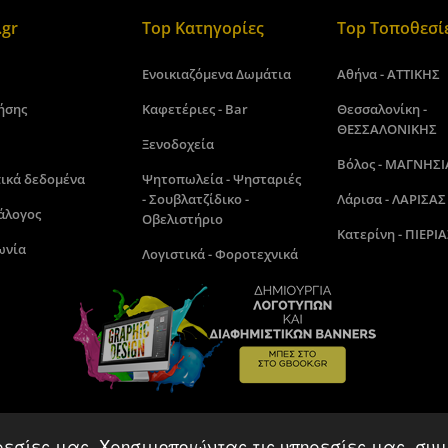
gr
Top Κατηγορίες
Top Τοποθεσί
Ενοικιαζόμενα Δωμάτια
Αθήνα - ΑΤΤΙΚΗΣ
ήσης
Καφετέριες - Bar
Θεσσαλονίκη -
ΘΕΣΣΑΛΟΝΙΚΗΣ
Ξενοδοχεία
Βόλος - ΜΑΓΝΗΣΙ
ικά δεδομένα
Ψητοπωλεία - Ψησταριές
- Σουβλατζίδικο -
Λάρισα - ΛΑΡΙΣΑΣ
άλογος
Οβελιστήριο
Κατερίνη - ΠΙΕΡΙΑ
ωνία
Λογιστικά - Φοροτεχνικά
ρεσίες μας. Χρησιμοποιώντας τις υπηρεσίες μας, συμ