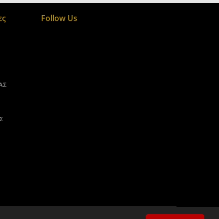
ες
Follow Us
ΑΣ
Σ