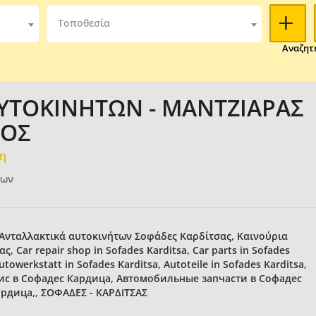
Τοποθεσία
Αναζητ
ΑΥΤΟΚΙΝΗΤΩΝ - ΜΑΝΤΖΙΑΡΑΣ
ΝΟΣ
μη
των
 Ανταλλακτικά αυτοκινήτων Σοφάδες Καρδίτσας, Καινούρια
 Car repair shop in Sofades Karditsa, Car parts in Sofades
utowerkstatt in Sofades Karditsa, Autoteile in Sofades Karditsa,
ервис в Софадес Кардица, Автомобильные запчасти в Софадес
рдица,, ΣΟΦΑΔΕΣ - ΚΑΡΔΙΤΣΑΣ