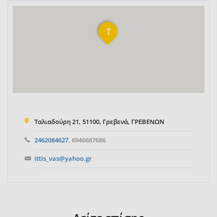
Ταλιαδούρη 21, 51100, Γρεβενά, ΓΡΕΒΕΝΩΝ
2462084627
, 6946687686
ittis_vas@yahoo.gr