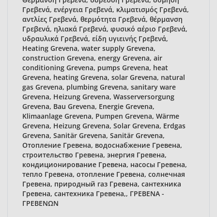
Γρεβενά, ενέργεια Γρεβενά, κλιματισμός Γρεβενά,
αντλίες Γρεβενά, θερμότητα Γρεβενά, θέρμανση
Γρεβενά, ηλιακά Γρεβενά, φυσικό αέριο Γρεβενά,
υδραυλικά Γρεβενά, είδη υγιεινής Γρεβενά,
Heating Grevena, water supply Grevena,
construction Grevena, energy Grevena, air
conditioning Grevena, pumps Grevena, heat
Grevena, heating Grevena, solar Grevena, natural
gas Grevena, plumbing Grevena, sanitary ware
Grevena, Heizung Grevena, Wasserversorgung
Grevena, Bau Grevena, Energie Grevena,
Klimaanlage Grevena, Pumpen Grevena, Wärme
Grevena, Heizung Grevena, Solar Grevena, Erdgas
Grevena, Sanitär Grevena, Sanitär Grevena,
Отопление Гревена, водоснабжение Гревена,
строительство Гревена, энергия Гревена,
кондиционирование Гревена, насосы Гревена,
тепло Гревена, отопление Гревена, солнечная
Гревена, природный газ Гревена, сантехника
Гревена, сантехника Гревена,, ΓΡΕΒΕΝΑ -
ΓΡΕΒΕΝΩΝ