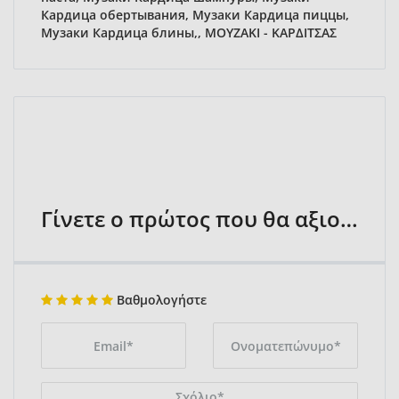
Кардица обертывания, Музаки Кардица пиццы,
Музаки Кардица блины,, ΜΟΥΖΑΚΙ - ΚΑΡΔΙΤΣΑΣ
Γίνετε ο πρώτος που θα αξιολογήσει
Βαθμολογήστε