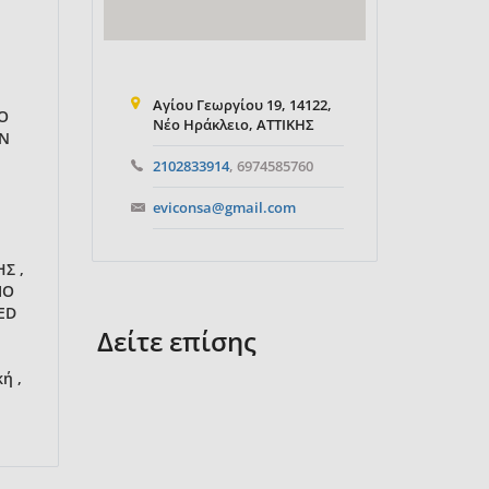
Αγίου Γεωργίου 19, 14122,
Ο
Νέο Ηράκλειο, ΑΤΤΙΚΗΣ
ON
2102833914
, 6974585760
eviconsa@gmail.com
Σ ,
ΙΟ
ED
Δείτε επίσης
ή ,