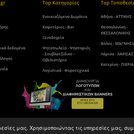
gr
Top Κατηγορίες
Top Τοποθεσί
Ενοικιαζόμενα Δωμάτια
Αθήνα - ΑΤΤΙΚΗΣ
ήσης
Καφετέριες - Bar
Θεσσαλονίκη -
ΘΕΣΣΑΛΟΝΙΚΗΣ
Ξενοδοχεία
Βόλος - ΜΑΓΝΗΣΙ
ικά δεδομένα
Ψητοπωλεία - Ψησταριές
- Σουβλατζίδικο -
Λάρισα - ΛΑΡΙΣΑΣ
άλογος
Οβελιστήριο
Κατερίνη - ΠΙΕΡΙΑ
ωνία
Λογιστικά - Φοροτεχνικά
ρεσίες μας. Χρησιμοποιώντας τις υπηρεσίες μας, συμ
Gbook.gr©2018 - 2026. Made by kamitare.com