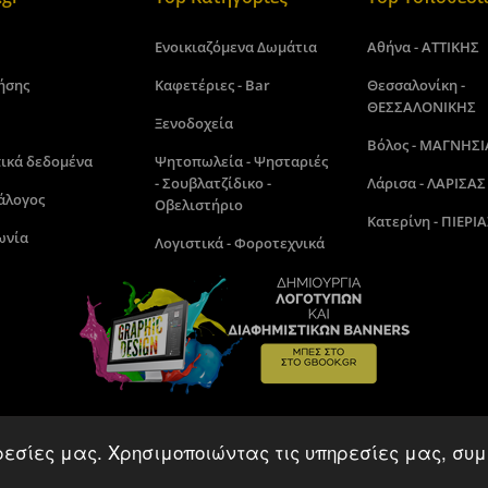
Ενοικιαζόμενα Δωμάτια
Αθήνα - ΑΤΤΙΚΗΣ
ήσης
Καφετέριες - Bar
Θεσσαλονίκη -
ΘΕΣΣΑΛΟΝΙΚΗΣ
Ξενοδοχεία
Βόλος - ΜΑΓΝΗΣΙ
ικά δεδομένα
Ψητοπωλεία - Ψησταριές
- Σουβλατζίδικο -
Λάρισα - ΛΑΡΙΣΑΣ
άλογος
Οβελιστήριο
Κατερίνη - ΠΙΕΡΙΑ
ωνία
Λογιστικά - Φοροτεχνικά
ρεσίες μας. Χρησιμοποιώντας τις υπηρεσίες μας, συμ
Gbook.gr©2018 - 2026. Made by kamitare.com