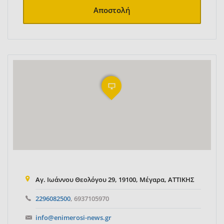
Αποστολή
Αγ. Ιωάννου Θεολόγου 29, 19100, Μέγαρα, ΑΤΤΙΚΗΣ
2296082500
, 6937105970
info@enimerosi-news.gr