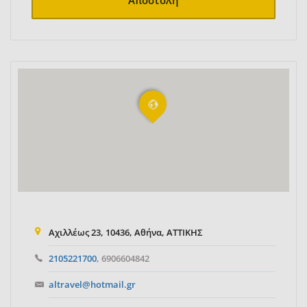
Αποστολή
Αχιλλέως 23, 10436, Αθήνα, ΑΤΤΙΚΗΣ
2105221700
, 6906604842
altravel@hotmail.gr