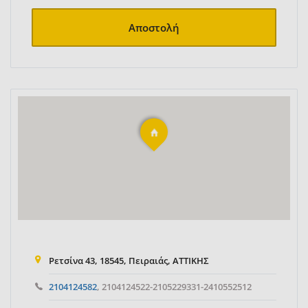
Αποστολή
Ρετσίνα 43, 18545, Πειραιάς, ΑΤΤΙΚΗΣ
2104124582
, 2104124522-2105229331-2410552512