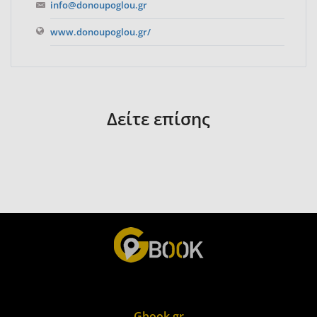
info@donoupoglou.gr
www.donoupoglou.gr/
Δείτε επίσης
Gbook.gr