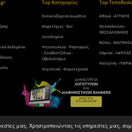
gr
Top Κατηγορίες
Top Τοποθεσί
Ενοικιαζόμενα Δωμάτια
Αθήνα - ΑΤΤΙΚΗΣ
ήσης
Καφετέριες - Bar
Θεσσαλονίκη -
ΘΕΣΣΑΛΟΝΙΚΗΣ
Ξενοδοχεία
Βόλος - ΜΑΓΝΗΣΙ
ικά δεδομένα
Ψητοπωλεία - Ψησταριές
- Σουβλατζίδικο -
Λάρισα - ΛΑΡΙΣΑΣ
άλογος
Οβελιστήριο
Κατερίνη - ΠΙΕΡΙΑ
ωνία
Λογιστικά - Φοροτεχνικά
ρεσίες μας. Χρησιμοποιώντας τις υπηρεσίες μας, συμ
Gbook.gr©2018 - 2026. Made by kamitare.com