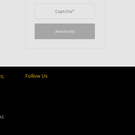
Αποστολή
ες
Follow Us
ΑΣ