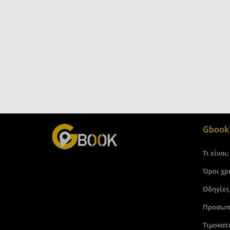
Gbook.
Τι είναι;
Όροι χρ
Οδηγίες
Προσωπ
Τιμοκατ