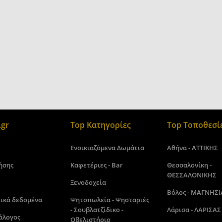
gr
Top Κατηγορίες
Top Τοποθεσί
Ενοικιαζόμενα Δωμάτια
Αθήνα - ΑΤΤΙΚΗΣ
ήσης
Καφετέριες - Bar
Θεσσαλονίκη -
ΘΕΣΣΑΛΟΝΙΚΗΣ
Ξενοδοχεία
Βόλος - ΜΑΓΝΗΣΙ
ικά δεδομένα
Ψητοπωλεία - Ψησταριές
- Σουβλατζίδικο -
Λάρισα - ΛΑΡΙΣΑΣ
άλογος
Οβελιστήριο