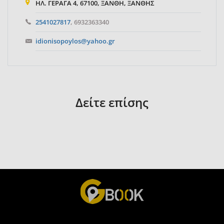
ΗΛ. ΓΕΡΑΓΑ 4, 67100, ΞΑΝΘΗ, ΞΑΝΘΗΣ
2541027817
, 6932363340
idionisopoylos@yahoo.gr
Δείτε επίσης