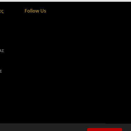
ες
Follow Us
ΑΣ
Σ