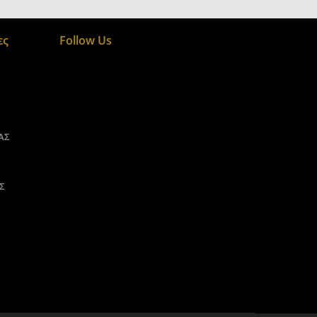
ες
Follow Us
ΑΣ
Σ