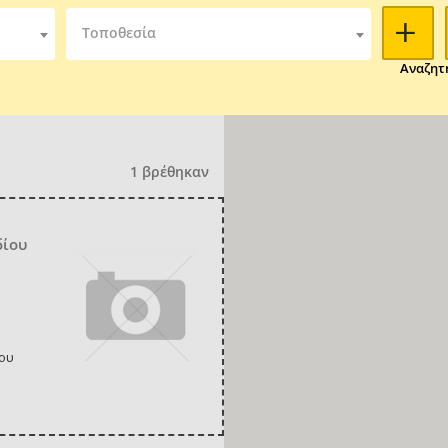
Τοποθεσία
Αναζητ
1 βρέθηκαν
δίου
ου