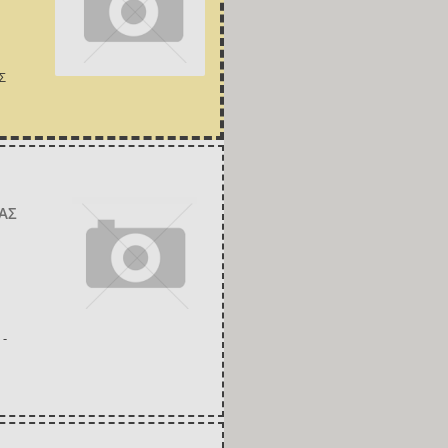
Σ
ΑΣ
 -