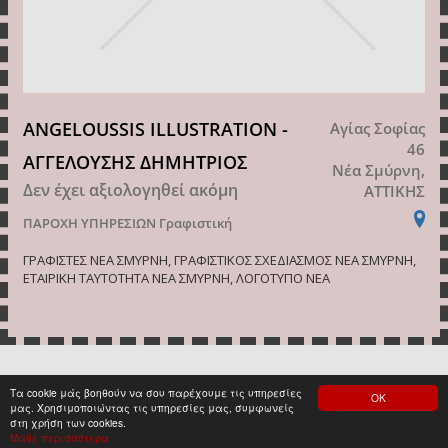
ANGELOUSSIS ILLUSTRATION -
Αγίας Σοφίας
46
ΑΓΓΕΛΟΥΣΗΣ ΔΗΜΗΤΡΙΟΣ
Νέα Σμύρνη,
Δεν έχει αξιολογηθεί ακόμη
ΑΤΤΙΚΗΣ
ΠΑΡΟΧΗ ΥΠΗΡΕΣΙΩΝ
Γραφιστική
ΓΡΑΦΙΣΤΕΣ ΝΕΑ ΣΜΥΡΝΗ, ΓΡΑΦΙΣΤΙΚΟΣ ΣΧΕΔΙΑΣΜΟΣ ΝΕΑ ΣΜΥΡΝΗ,
ΕΤΑΙΡΙΚΗ ΤΑΥΤΟΤΗΤΑ ΝΕΑ ΣΜΥΡΝΗ, ΛΟΓΟΤΥΠΟ ΝΕΑ
Τα cookie μάς βοηθούν να σου παρέχουμε τις υπηρεσίες
ΟΚ
<
1
>
μας. Χρησιμοποιώντας τις υπηρεσίες μας, συμφωνείς
στη χρήση των cookies.
Μάθε περισσότερα