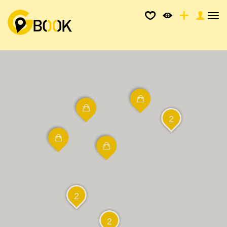
Tog
nav
2
2
2