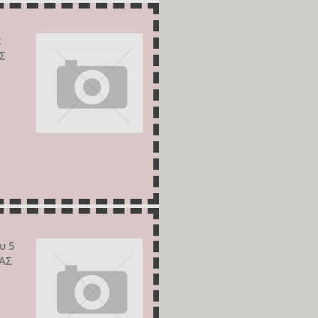
2
Σ
υ 5
ΑΣ