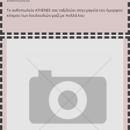
Ανθοπωλεία
Το ανθοπωλείο ATHENEE σας ταξιδεύει στην μαγεία του όμορφου
κόσμου των λουλουδιών μαζί με πολλά λου