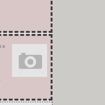
Σ Β
P