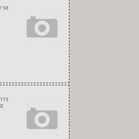
 58
 173
ΗΣ