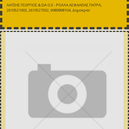
ΛΑΤΣΗΣ ΓΕΩΡΓΙΟΣ & ΣΙΑ Ο.Ε - ΡΟΛΛΑ ΑΣΦΑΛΕΙΑΣ ΠΑΤΡΑ,
2610521003, 2610527032, 6980898104, Δημοκρατ