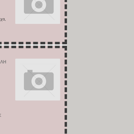
χα,
ΟΛΗ
Σ