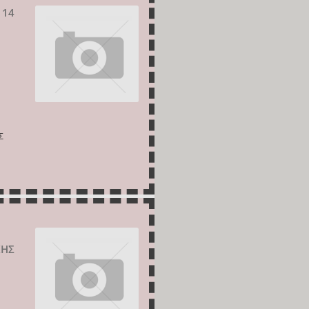
 14
Σ
ΚΗΣ