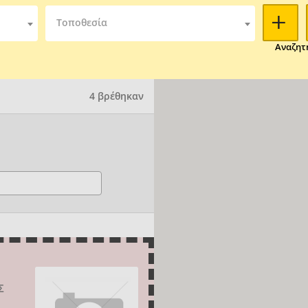
Τοποθεσία
Αναζητ
4 βρέθηκαν
Σ