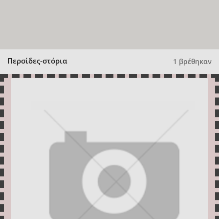
Περσίδες-στόρια
1 βρέθηκαν