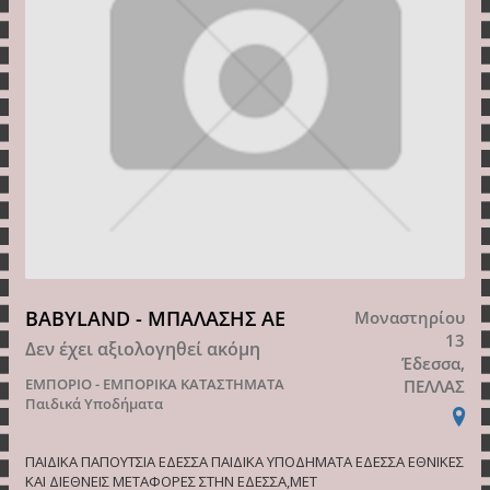
BABYLAND - ΜΠΑΛΑΣΗΣ ΑΕ
Μοναστηρίου
13
Δεν έχει αξιολογηθεί ακόμη
Έδεσσα,
ΕΜΠΟΡΙΟ - ΕΜΠΟΡΙΚΑ ΚΑΤΑΣΤΗΜΑΤΑ
ΠΕΛΛΑΣ
Παιδικά Υποδήματα
ΠΑΙΔΙΚΑ ΠΑΠΟΥΤΣΙΑ ΕΔΕΣΣΑ ΠΑΙΔΙΚΑ ΥΠΟΔΗΜΑΤΑ ΕΔΕΣΣΑ ΕΘΝΙΚΕΣ
ΚΑΙ ΔΙΕΘΝΕΙΣ ΜΕΤΑΦΟΡΕΣ ΣΤΗΝ ΕΔΕΣΣΑ,ΜΕΤ