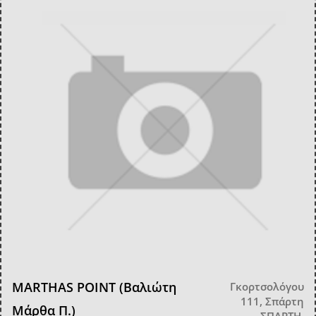
MARTHAS POINT (Βαλιώτη
Γκορτσολόγου
111, Σπάρτη
Μάρθα Π.)
ΣΠΑΡΤΗ,