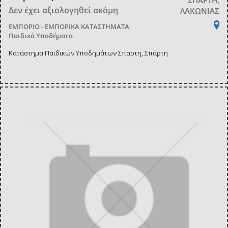
Δεν έχει αξιολογηθεί ακόμη
ΛΑΚΩΝΙΑΣ
ΕΜΠΟΡΙΟ - ΕΜΠΟΡΙΚΑ ΚΑΤΑΣΤΗΜΑΤΑ
Παιδικά Υποδήματα
Κατάστημα Παιδικών Υποδημάτων Σπαρτη, Σπαρτη