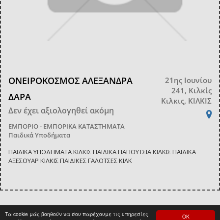
ΟΝΕΙΡΟΚΟΣΜΟΣ ΑΛΕΞΑΝΔΡΑ
21ης Ιουνίου
241, Κιλκίς
ΔΑΡΑ
Κιλκις, ΚΙΛΚΙΣ
Δεν έχει αξιολογηθεί ακόμη
ΕΜΠΟΡΙΟ - ΕΜΠΟΡΙΚΑ ΚΑΤΑΣΤΗΜΑΤΑ
Παιδικά Υποδήματα
ΠΑΙΔΙΚΑ ΥΠΟΔΗΜΑΤΑ ΚΙΛΚΙΣ ΠΑΙΔΙΚΑ ΠΑΠΟΥΤΣΙΑ ΚΙΛΚΙΣ ΠΑΙΔΙΚΑ
ΑΞΕΣΟΥΑΡ ΚΙΛΚΙΣ ΠΑΙΔΙΚΕΣ ΓΑΛΟΤΣΕΣ ΚΙΛΚ
Τα cookie μάς βοηθούν να σου παρέχουμε τις υπηρεσίες
ΟΚ
<
1
>