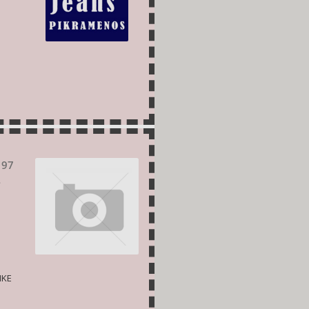
 97
Σ
ΙΚΕ