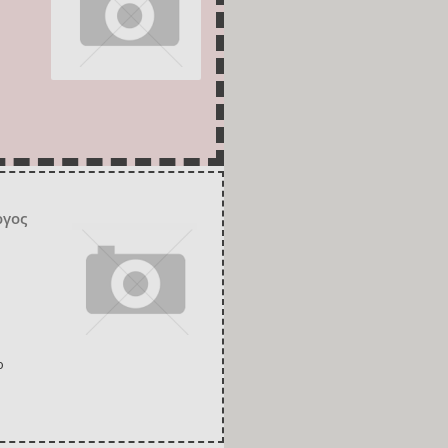
ργος
ο