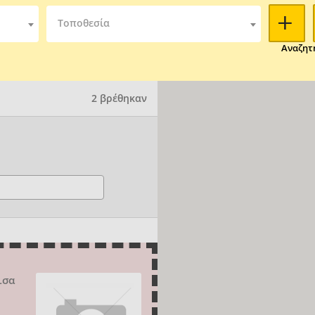
Τοποθεσία
Αναζητ
2 βρέθηκαν
ισα