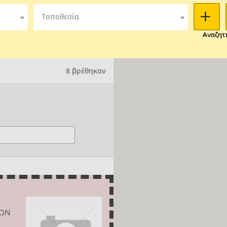
Τοποθεσία
Αναζητ
8 βρέθηκαν
ΔΩΝ