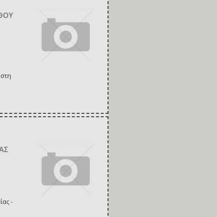
ΝΘΟΥ
 στη
ΑΣ
ας -