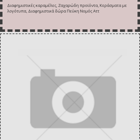
Διαφημιστικές καραμέλες, Ζαχαρώδη προϊόντα, Κεράσματα με
λογότυπα, Διαφημιστικά δώρα Πεύκη Νομός Αττ