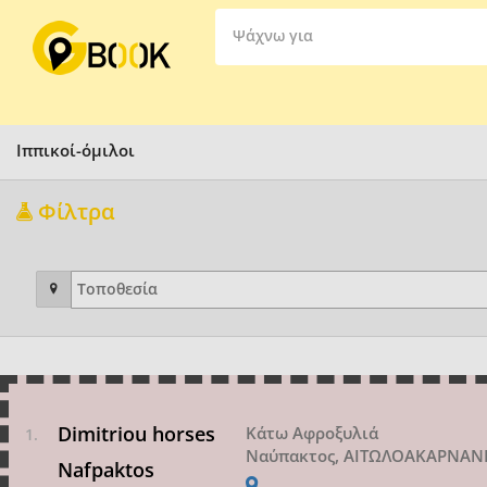
Ψάχνω για
Ιππικοί-όμιλοι
Φίλτρα
Dimitriou horses
Κάτω Αφροξυλιά
Ναύπακτος, ΑΙΤΩΛΟΑΚΑΡΝΑΝ
Nafpaktos