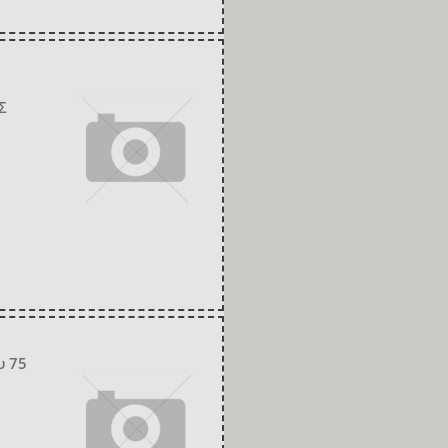
Σ
υ 75