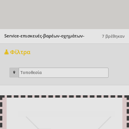
Service-επισκευές-βαρέων-οχημάτων-
7 βρέθηκαν
Φίλτρα