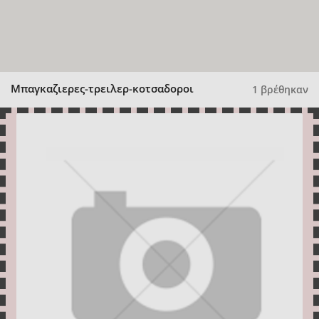
Μπαγκαζιερες-τρειλερ-κοτσαδοροι
1 βρέθηκαν