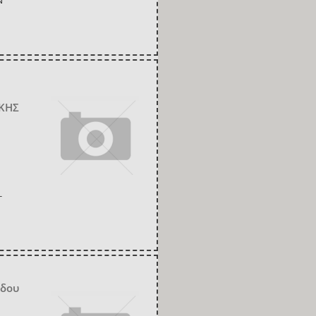
Ν
ΙΚΗΣ
-
νδου