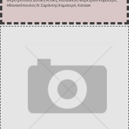
Αθανασόπουλος Ν. Σαράντης Καματερό, Κατασκ