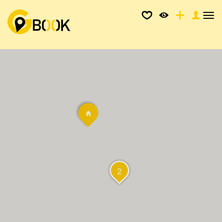
Tog
nav
2