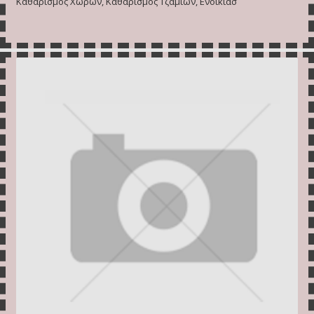
Καθαρισμός Χώρων, Καθαρισμός Τζαμιών, Ενοικιασ