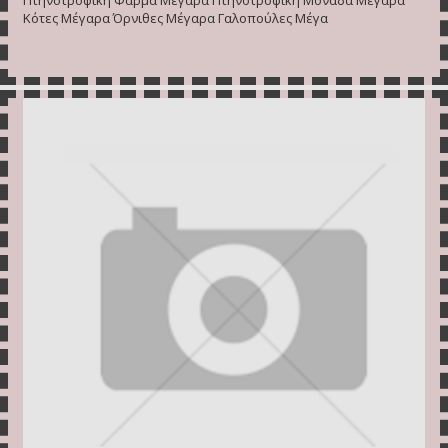
Κότες Μέγαρα Όρνιθες Μέγαρα Γαλοπούλες Μέγα