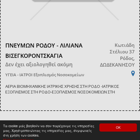
ΠΝΕΥΜΩΝ ΡΟΔΟΥ - ΛΙΛΙΑΝA
Κωτιάδη
Στέλιου 37
ΒΙΣΕΓΚΟΡΟΝΤΣΚΑΓΙΑ
Ρόδος,
Δεν έχει αξιολογηθεί ακόμη
ΔΩΔΕΚΑΝΗΣΟΥ
ΥΓΕΙΑ - ΙΑΤΡΟΙ
Εξοπλισμός Νοσοκομείων
ΑΕΡΙΑ ΒΙΟΜΗΧΑΝΙΚΗΣ ΙΑΤΡΙΚΗΣ ΧΡΗΣΗΣ ΣΤΗ ΡΟΔΟ -ΙΑΤΡΙΚΟΣ
ΕΞΟΠΛΙΣΜΟΣ ΣΤΗ ΡΟΔΟ-ΕΞΟΠΛΙΣΜΟΣ ΝΟΣΟΚΟΜΕΙΩΝ ΣΤΗ
Τα cookie μάς βοηθούν να σου παρέχουμε τις υπηρεσίες
ΟΚ
<
1
>
μας. Χρησιμοποιώντας τις υπηρεσίες μας, συμφωνείς
στη χρήση των cookies.
Μάθε περισσότερα