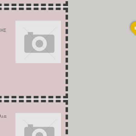
ΚΗΣ
λια