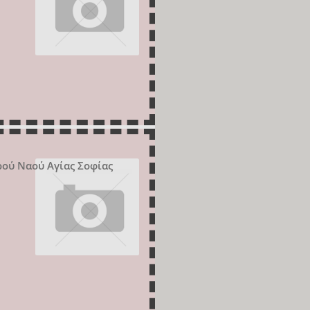
ρού Ναού Αγίας Σοφίας