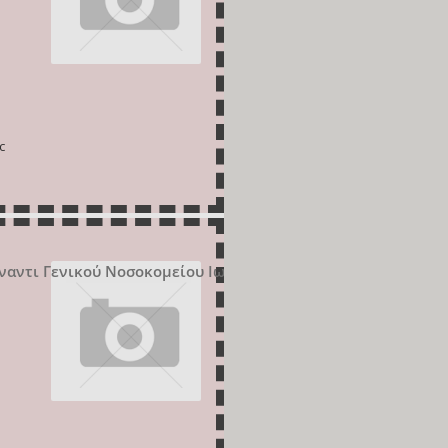
c
ναντι Γενικού Νοσοκομείου Ιωαννίνων Χατζηκώστα, Ιωάννι