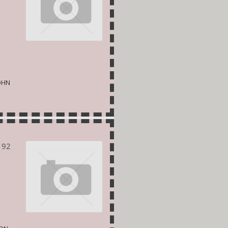
ΘΗΝ
 92