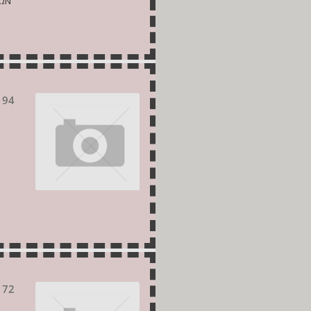
ΩΩΝ
 94
172