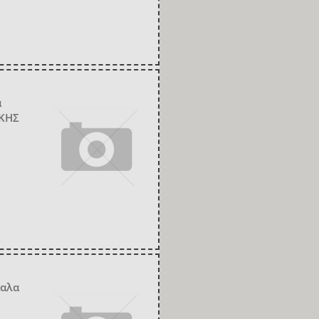
ά
ΚΗΣ
καλα
Ν