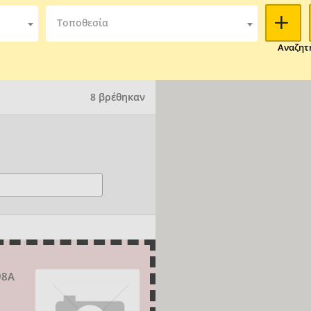
Τοποθεσία
Αναζητ
8 βρέθηκαν
98Α