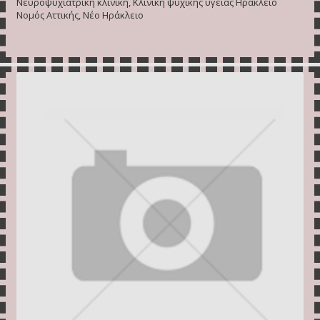
Νευροψυχιατρική κλινική, Κλινική ψυχικής υγείας Ηράκλειο
Νομός Αττικής, Νέο Ηράκλειο