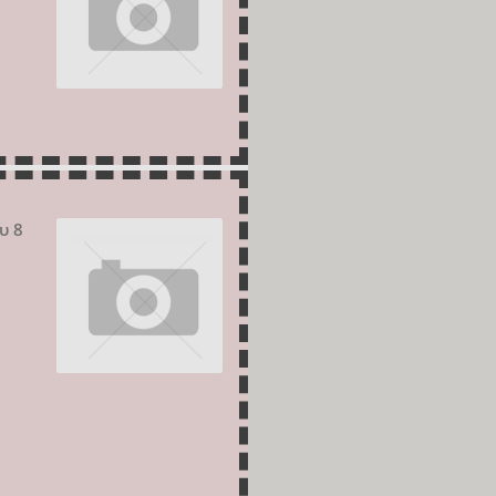
υ 8
Ν