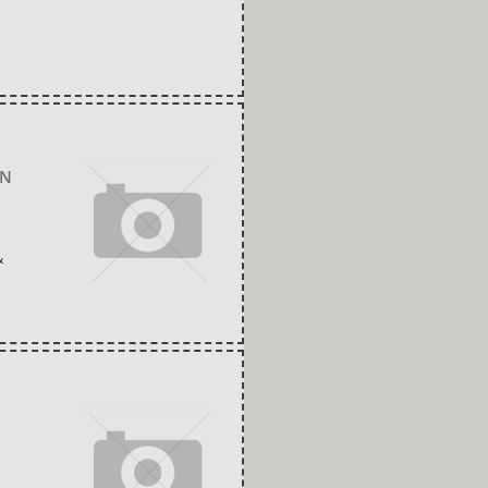
ΩΝ
&
Σ