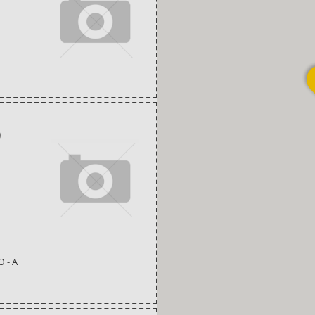
Μ
0
 - Α