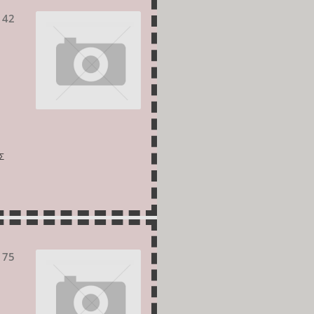
 42
Σ
 75