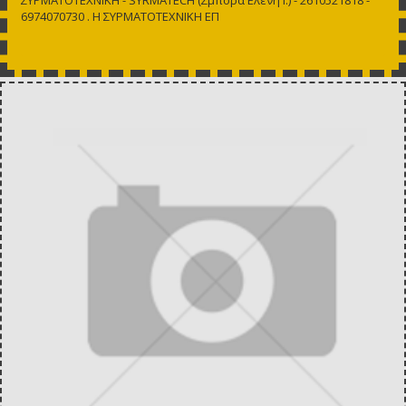
6974070730 . Η ΣΥΡΜΑΤΟΤΕΧΝΙΚΗ ΕΠ